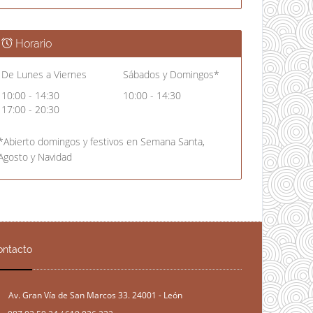
Horario
De Lunes a Viernes
Sábados y Domingos*
10:00 - 14:30
10:00 - 14:30
17:00 - 20:30
*Abierto domingos y festivos en Semana Santa,
Agosto y Navidad
ontacto
Av. Gran Vía de San Marcos 33. 24001 - León