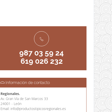
987 03 59 24
619 026 232
Información de contacto
Regionales.
Av. Gran Vía de San Marcos 33
24001 - León
Email:
info@productostipicosregionales.es